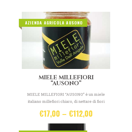
AZIENDA AGRICOLA AUSONO
MIELE MILLEFIORI
“AUSONO”
MIELE MILLEFIORI “AUSONO” è un miele
italiano millefiori chiaro, di nettare di fiori
prodotto nella Valle dell’Angelo
€
17,00
–
€
112,00
LOC.DESTRE