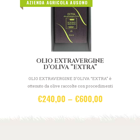
ADD TO CART
AZIENDA AGRICOLA AUSONO
OLIO EXTRAVERGINE
D’OLIVA “EXTRA”
OLIO EXTRAVERGINE D’OLIVA “EXTRA” è
ottenuto da olive raccolte con procedimenti
manuali, fresche, frante in un periodo di
€
240,00
–
€
600,00
non eccessiva maturazione. olio fresco con
una vasta gamma di sfumature vegetali
ricollegabile all’oliva lavorata non piu’ tardi
ADD TO CART
delle due ore dal momento della raccolta.