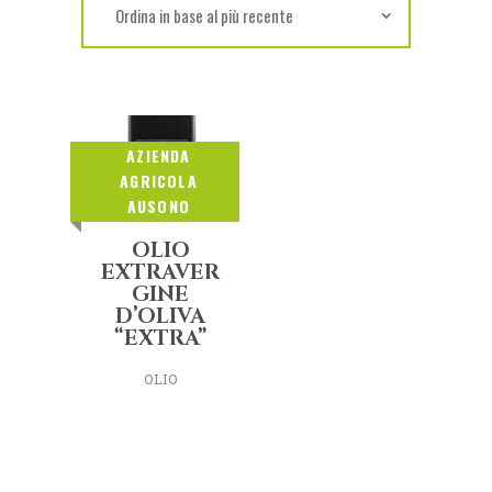
AZIENDA
AGRICOLA
AUSONO
OLIO
EXTRAVER
GINE
D’OLIVA
“EXTRA”
OLIO
EXTRAVERGINE
D’OLIVA “EXTRA”
€
240,00
–
è ottenuto da olive
€
600,00
raccolte con